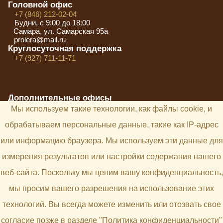
Головной офис
+7 (846) 212-02-04
Будни, с 9:00 до 18:00
Самара, ул. Самарская 95а
prolera@mail.ru
Круглосуточная поддержка
+7 (927) 711-11-71
Дополнительные офисы
Самара, ул. Степана Разина, д.94
Мы используем такие технологии, как файлы cookie, и
+7 (846) 212-02-04
Тольятти, ул. Юбилейная, д.40, офис 2013
обрабатываем персональные данные, такие как IP-адрес
+7 (846) 212-02-04
или информацию браузера. Мы используем эти данные для
Кинель-Черкассы (Самарская область), ул. Калинина,
д.46в
измерения результатов или настройки содержания нашего
+7 (846) 212-02-04
веб-сайта. Поскольку мы ценим вашу конфиденциальность,
Команда
Новости
Услуги
Мероприятия
Контакты
мы просим вашего разрешения на использование этих
Вопросы и ответы
технологий. Вы всегда можете изменить или отозвать свое
Адвокатское бюро «Лапицкий и партнеры».
согласие позже в разделе "Политика конфиденциальности"
Все права защищены © 2026