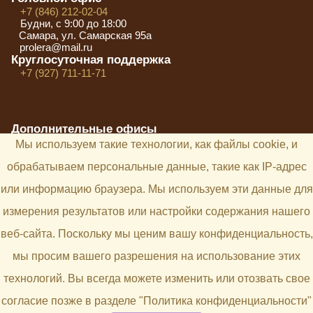
+7 (846) 212-02-04
Будни, с 9:00 до 18:00
Самара, ул. Самарская 95а
prolera@mail.ru
Круглосуточная поддержка
+7 (927) 711-11-71
Дополнительные офисы
Самара, ул. Степана Разина, д.94
Мы используем такие технологии, как файлы cookie, и
+7 (846) 212-02-04
Тольятти, ул. Юбилейная, д.40, офис 2013
обрабатываем персональные данные, такие как IP-адрес
+7 (846) 212-02-04
или информацию браузера. Мы используем эти данные для
Кинель-Черкассы (Самарская область), ул. Калинина,
д.46в
измерения результатов или настройки содержания нашего
+7 (846) 212-02-04
веб-сайта. Поскольку мы ценим вашу конфиденциальность,
Команда
Новости
Услуги
Мероприятия
Контакты
мы просим вашего разрешения на использование этих
Вопросы и ответы
технологий. Вы всегда можете изменить или отозвать свое
Адвокатское бюро «Лапицкий и партнеры».
согласие позже в разделе "Политика конфиденциальности"
Все права защищены © 2026