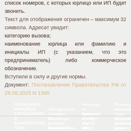
список номеров, с которых юрлицо или ИП будет
звонить.
Текст для отображения ограничен – максимум 32
символа. Адресат увидит:
категорию вызова;
наименование юрлица или фамилию и
инициалы ИП (с указанием, что это
предприниматель) либо коммерческое
обозначение.
Вступили в силу и другие нормы.
Документ:
Постановление Правительства РФ от
28.08.2025 N 1300
ЛОКАЛЬНЫЕ
«Никогда
Роспот
МИРОВЫЕ
«Бандитская
не
напомн
СОГЛАШЕНИЯ
Самара»:
Красота
говорите
надо
В
Переводы
от
требует
о том,
вернут
Страхо
БАНКРОТСТВЕ:
с
громких
жертв:
что
клиенту
отказал
ТЕНЬ
карты
заявлений
Потребитель
«Я
когда
вы
деньги
сыну