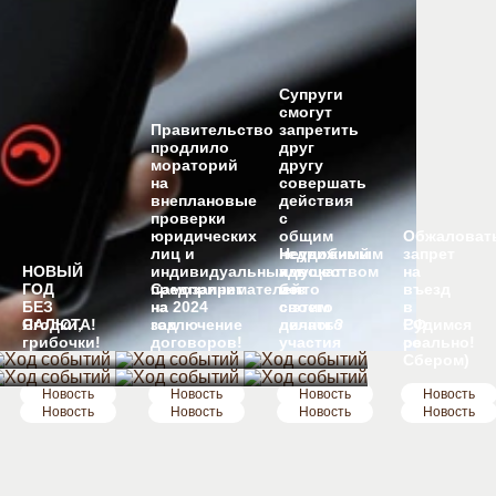
Супруги
смогут
Правительство
запретить
продлило
друг
мораторий
другу
на
совершать
внеплановые
действия
проверки
с
юридических
общим
Обжаловат
лиц и
Неудобный
недвижимым
запрет
НОВЫЙ
индивидуальных
адвокат
имуществом
на
ГОД
предпринимателей
Самозапрет
и что
без
въезд
БЕЗ
на 2024
на
с этим
своего
в
САЛЮТА!
Ягодки,
год
заключение
делать?
личного
РФ
Судимся
грибочки!
договоров!
участия
реально!
со
Сбером)
Новость
Новость
Новость
Новость
Новость
Новость
Новость
Новость