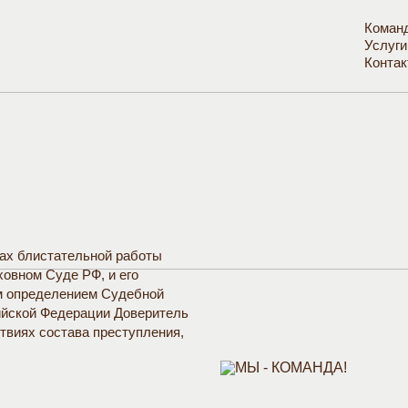
Коман
Услуги
Вся 
Конта
Угол
Граж
Арби
Адми
тах блистательной работы
ховном Суде РФ, и его
м определением Судебной
ийской Федерации Доверитель
ствиях состава преступления,